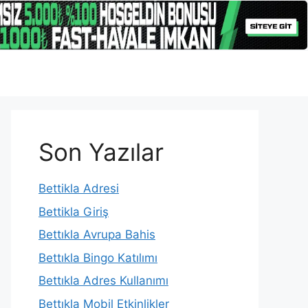
Son Yazılar
Bettikla Adresi
Bettikla Giriş
Bettıkla Avrupa Bahis
Bettıkla Bingo Katılımı
Bettıkla Adres Kullanımı
Bettıkla Mobil Etkinlikler