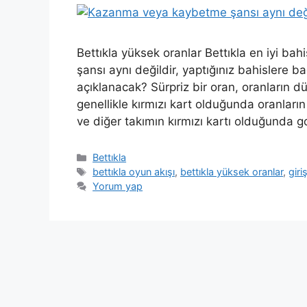
Bettıkla yüksek oranlar Bettıkla en iyi ba
şansı aynı değildir, yaptığınız bahislere 
açıklanacak? Sürpriz bir oran, oranların dü
genellikle kırmızı kart olduğunda oranları
ve diğer takımın kırmızı kartı olduğunda 
Kategoriler
Bettıkla
Etiketler
bettıkla oyun akışı
,
bettıkla yüksek oranlar
,
giri
Yorum yap