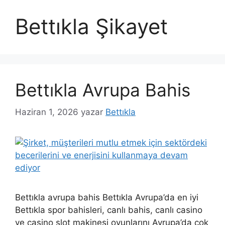
Bettıkla Şikayet
Bettıkla Avrupa Bahis
Haziran 1, 2026
yazar
Bettıkla
Bettıkla avrupa bahis Bettıkla Avrupa’da en iyi
Bettıkla spor bahisleri, canlı bahis, canlı casino
ve casino slot makinesi oyunlarını Avrupa’da çok