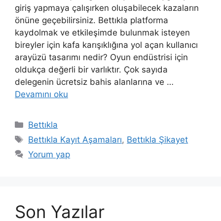
giriş yapmaya çalışırken oluşabilecek kazaların
önüne geçebilirsiniz. Bettıkla platforma
kaydolmak ve etkileşimde bulunmak isteyen
bireyler için kafa karışıklığına yol açan kullanıcı
arayüzü tasarımı nedir? Oyun endüstrisi için
oldukça değerli bir varlıktır. Çok sayıda
delegenin ücretsiz bahis alanlarına ve …
Devamını oku
Kategoriler
Bettıkla
Etiketler
Bettıkla Kayıt Aşamaları
,
Bettıkla Şikayet
Yorum yap
Son Yazılar