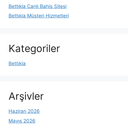
Bettıkla Canlı Bahis Sitesi
Bettıkla Müşteri Hizmetleri
Kategoriler
Bettıkla
Arşivler
Haziran 2026
Mayıs 2026