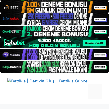
İçeriğe
atla
Menü