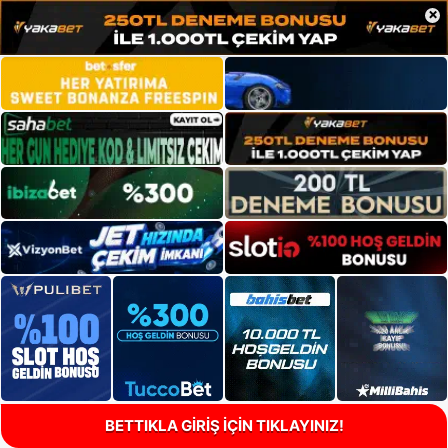
×
BETTIKLA GİRİŞ İÇİN TIKLAYINIZ!