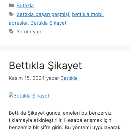
Kategoriler
Bettıkla
Etiketler
bettıkla başarı geçmişi
,
bettıkla mobil
adresler
,
Bettıkla Şikayet
Yorum yap
Bettıkla Şikayet
Kasım 15, 2024
yazar
Bettıkla
Bettıkla Şikayet güncellemeleri bu benzersiz
tıklamayla etkinleştirilir. Hesaba erişmek için
benzersiz bir şifre girin. Bu yöntemi uygulayarak