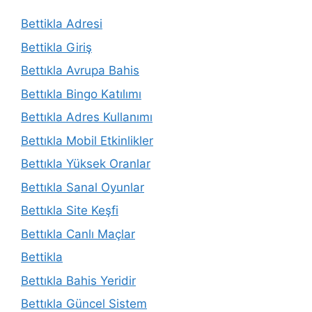
Bettikla Adresi
Bettikla Giriş
Bettıkla Avrupa Bahis
Bettıkla Bingo Katılımı
Bettıkla Adres Kullanımı
Bettıkla Mobil Etkinlikler
Bettıkla Yüksek Oranlar
Bettıkla Sanal Oyunlar
Bettıkla Site Keşfi
Bettıkla Canlı Maçlar
Bettikla
Bettıkla Bahis Yeridir
Bettıkla Güncel Sistem